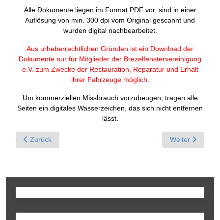
Alle Dokumente liegen im Format PDF vor, sind in einer
Auflösung von min. 300 dpi vom Original gescannt und
wurden digital nachbearbeitet.
Aus urheberrechtlichen Gründen ist ein Download der
Dokumente nur für Mitglieder der Brezelfenstervereinigung
e.V. zum Zwecke der Restauration, Reparatur und Erhalt
ihrer Fahrzeuge möglich
.
Um kommerziellen Missbrauch vorzubeugen, tragen alle
Seiten ein digitales Wasserzeichen, das sich nicht entfernen
lässt.
Previous article: Betriebsanleitung Teil 1 Bedienung und Dat
Next article: B
Zurück
Weiter