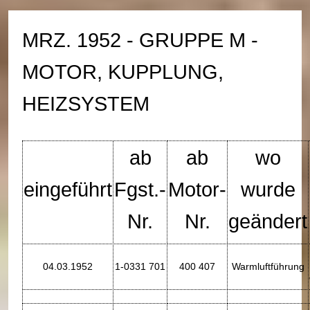
MRZ. 1952 - GRUPPE M -
MOTOR, KUPPLUNG,
HEIZSYSTEM
ab
ab
wo
eingeführt
Fgst.-
Motor-
wurde
Nr.
Nr.
geändert
04.03.1952
1-0331 701
400 407
Warmluftführung