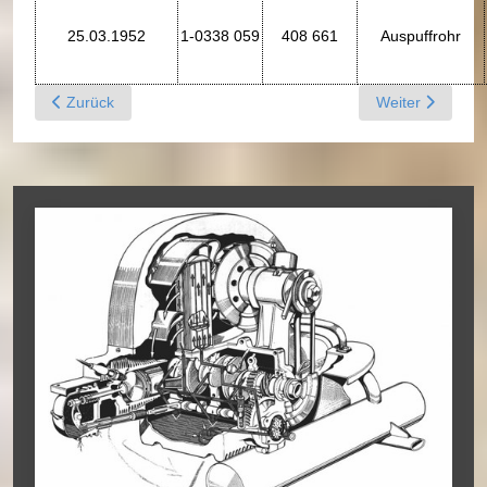
25.03.1952
1-0338 059
408 661
Auspuffrohr
Previous article: Feb. 1952 - Gruppe M - Motor, Kupplung, Hei
Next article: M
Zurück
Weiter