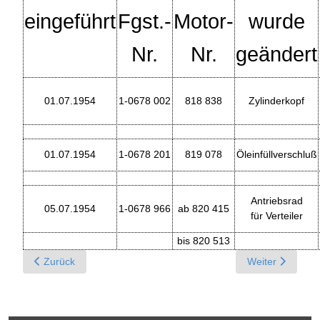
eingeführt
Fgst.-
Motor-
wurde
Nr.
Nr.
geändert
01.07.1954
1-0678 002
818 838
Zylinderkopf
01.07.1954
1-0678 201
819 078
Öleinfüllverschluß
Antriebsrad
05.07.1954
1-0678 966
ab 820 415
für Verteiler
bis 820 513
Previous article: Jun. 1954 - Gruppe M - Motor, Kupplung, Hei
Next article: A
Zurück
Weiter