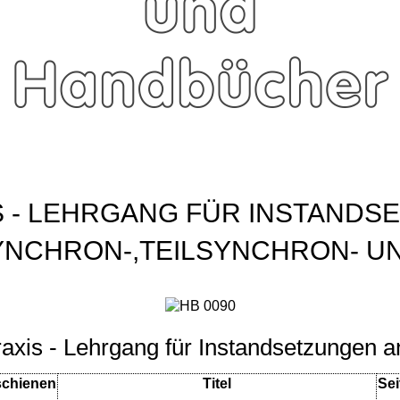
IS - LEHRGANG FÜR INSTANDS
YNCHRON-,TEILSYNCHRON- U
raxis - Lehrgang für Instandsetzungen 
schienen
Titel
Sei