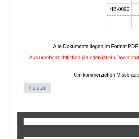
HB-0090
Alle Dokumente liegen im Format PDF vo
Aus urheberrechtlichen Gründen ist ein Download 
Um kommerziellen Missbrauch v
Previous article: Der Kundendienst-Berater - Ausgabe 1
Zurück