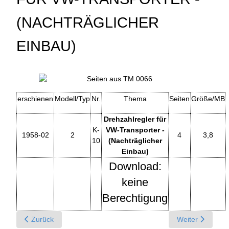
(NACHTRÄGLICHER
EINBAU)
erschienen
Modell/Typ
Nr.
Thema
Seiten
Größe/MB
Drehzahlregler für
K-
VW-Transporter -
1958-02
2
4
3,8
10
(Nachträglicher
Einbau)
Download:
keine
Berechtigung
Previous article: K - Kraftstoffanzeiger für VW-Transporter - (N
Next article: K
Zurück
Weiter