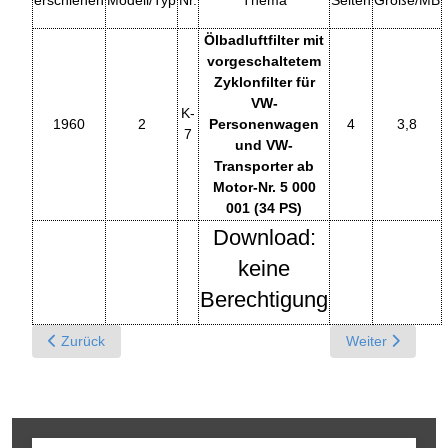
Ölbadluftfilter mit
vorgeschaltetem
Zyklonfilter für
VW-
K-
1960
2
Personenwagen
4
3,8
7
und VW-
Transporter ab
Motor-Nr. 5 000
001 (34 PS)
Download:
keine
Berechtigung
Previous article: K - Kraftstoffanzeiger für VW-Limousine und -
Next article: K
Zurück
Weiter