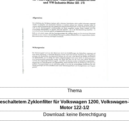
Thema
rgeschaltetem Zyklonfilter für Volkswagen 1200, Volkswagen
Motor 122-1/2
Download: keine Berechtigung
(Nachtäglicher Einbau in Volkswagen 1200 Limousine an Fahrgestell-Nr. 5