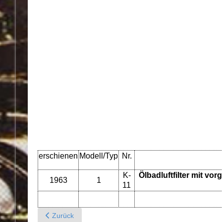
erschienen
Modell/Typ
Nr.
K-
Ölbadluftfilter mit vo
1963
1
11
Previous article: K - Ölbadluftfilter mit Vorwärmung - 
Zurück