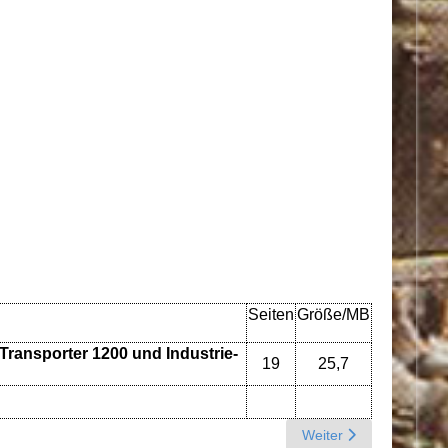
Seiten
Größe/MB
-Transporter 1200 und Industrie-
19
25,7
199981, 30 PS mit Frischluftheizung)
Next article: K - Verg
Weiter