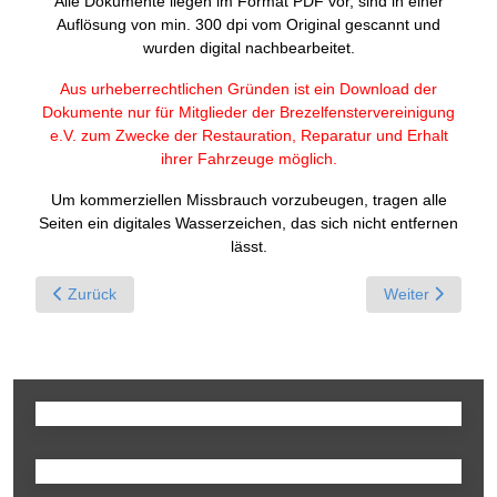
Alle Dokumente liegen im Format PDF vor, sind in einer
Auflösung von min. 300 dpi vom Original gescannt und
wurden digital nachbearbeitet.
Aus urheberrechtlichen Gründen ist ein Download der
Dokumente nur für Mitglieder der Brezelfenstervereinigung
e.V. zum Zwecke der Restauration, Reparatur und Erhalt
ihrer Fahrzeuge möglich.
Um kommerziellen Missbrauch vorzubeugen, tragen alle
Seiten ein digitales Wasserzeichen, das sich nicht entfernen
lässt.
Previous article: Betriebsanleitung für den Volkswagen - Aus
Next article: B
Zurück
Weiter