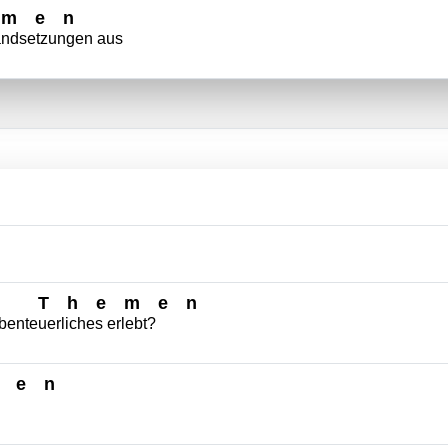
emen
tandsetzungen aus
0 Themen
benteuerliches erlebt?
men