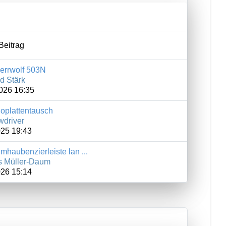
Beitrag
errwolf 503N
d Stärk
026 16:35
oplattentausch
wdriver
025 19:43
mhaubenzierleiste lan ...
 Müller-Daum
026 15:14