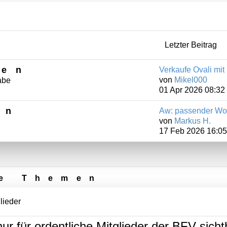
Letzter Beitrag
men
Verkaufe Ovali mit 
von
Mikel000
gabe
01 Apr 2026 08:32
en
Aw: passender Woh
von
Markus H.
17 Feb 2026 16:05
e Themen
lieder
nur für ordentliche Mitglieder der BFV sicht