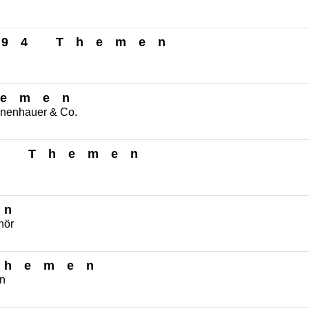
594 Themen
hemen
nnenhauer & Co.
9 Themen
en
hör
Themen
en