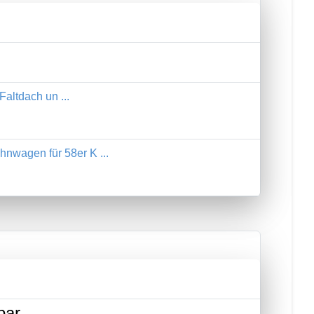
Faltdach un ...
nwagen für 58er K ...
bar