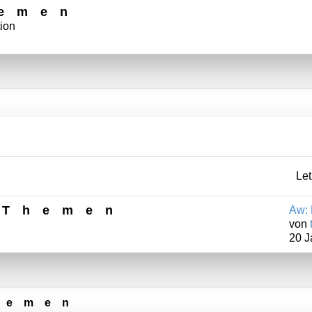
hemen
ion
Let
 Themen
Aw: 
von
20 J
hemen