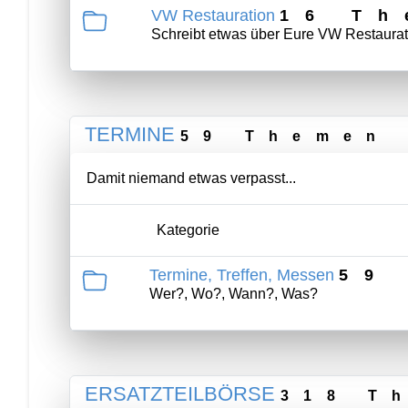
VW Restauration
16 T
Schreibt etwas über Eure VW Restaurat
TERMINE
59 Themen
Damit niemand etwas verpasst...
Kategorie
Termine, Treffen, Messen
59
Wer?, Wo?, Wann?, Was?
ERSATZTEILBÖRSE
318 T