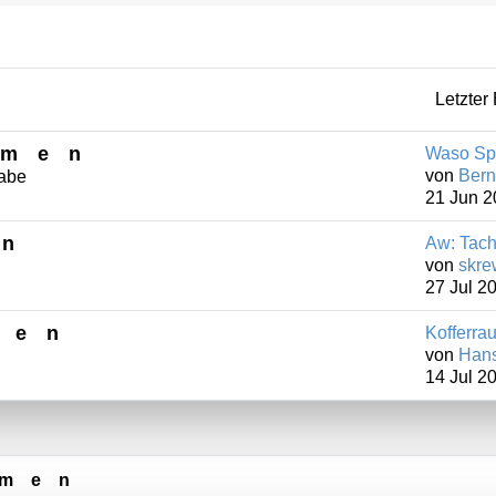
Letzter 
emen
Waso Sp
von
Bern
gabe
21 Jun 2
en
Aw: Tach
von
skre
27 Jul 2
men
Kofferrau
von
Hans
14 Jul 2
emen