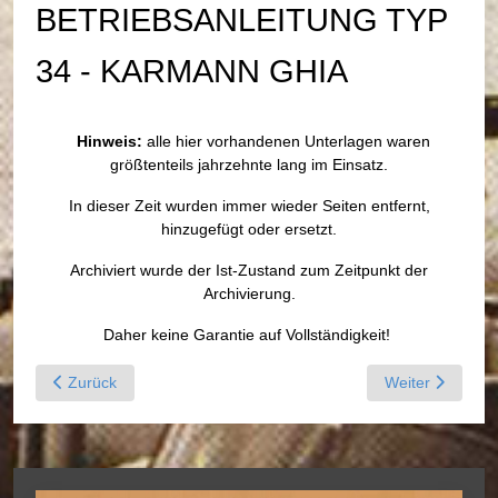
BETRIEBSANLEITUNG TYP
34 - KARMANN GHIA
Hinweis:
alle hier vorhandenen Unterlagen waren
größtenteils jahrzehnte lang im Einsatz.
In dieser Zeit wurden immer wieder Seiten entfernt,
hinzugefügt oder ersetzt.
Archiviert wurde der Ist-Zustand zum Zeitpunkt der
Archivierung.
Daher keine Garantie auf Vollständigkeit!
Previous article: Archiv Betriebsanleitungen Typ 4 - VW 411, V
Next article: A
Zurück
Weiter