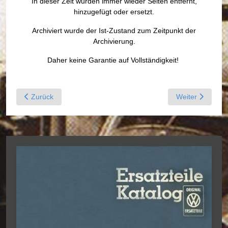
In dieser Zeit wurden immer wieder Seiten entfernt,
hinzugefügt oder ersetzt.
Archiviert wurde der Ist-Zustand zum Zeitpunkt der
Archivierung.
Daher keine Garantie auf Vollständigkeit!
Previous article: Archiv Ersatzteile Typ 4 - VW 411, VW 412
Next article: Ar
Zurück
Weiter