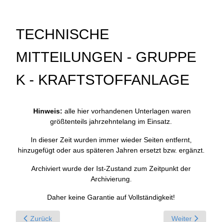
TECHNISCHE
MITTEILUNGEN - GRUPPE
K - KRAFTSTOFFANLAGE
Hinweis:
alle hier vorhandenen Unterlagen waren
größtenteils jahrzehntelang im Einsatz.
In dieser Zeit wurden immer wieder Seiten entfernt,
hinzugefügt oder aus späteren Jahren ersetzt bzw. ergänzt.
Archiviert wurde der Ist-Zustand zum Zeitpunkt der
Archivierung.
Daher keine Garantie auf Vollständigkeit!
Previous article: Technische Mitteilungen - Gruppe M - Motor 
Next article: T
Zurück
Weiter