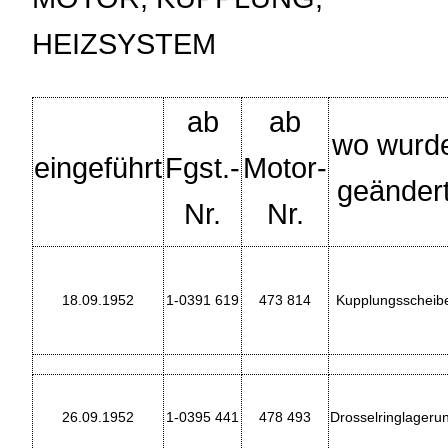
HEIZSYSTEM
ab
ab
wo wurd
eingeführt
Fgst.-
Motor-
geänder
Nr.
Nr.
18.09.1952
1-0391 619
473 814
Kupplungsscheib
26.09.1952
1-0395 441
478 493
Drosselringlageru