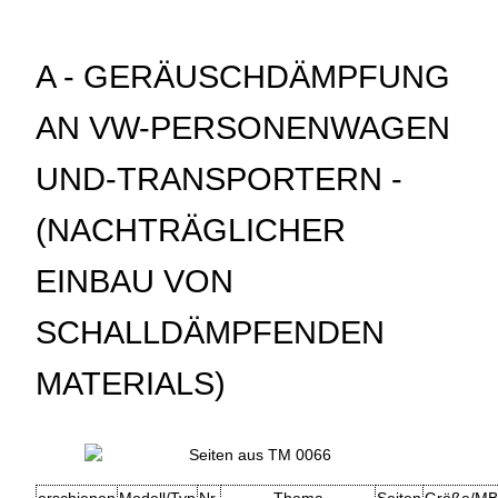
A - GERÄUSCHDÄMPFUNG
AN VW-PERSONENWAGEN
UND-TRANSPORTERN -
(NACHTRÄGLICHER
EINBAU VON
SCHALLDÄMPFENDEN
MATERIALS)
erschienen
Modell/Typ
Nr.
Thema
Seiten
Größe/MB