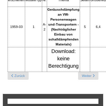
Geräuschdämpfung
an VW-
Personenwagen
A-
und-Transportern -
1959-03
1
5
6,4
2
(Nachträglicher
Einbau von
schalldämpfenden
Materials)
Download:
keine
Berechtigung
Previous article: A - Ausstellbare Seitenfenster für Transporter 
Next article: A 
Zurück
Weiter