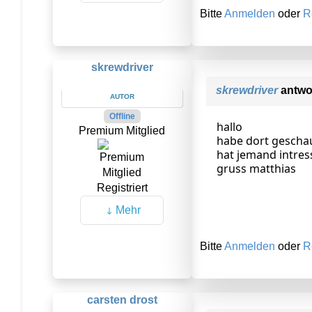
Bitte
Anmelden
oder
R
skrewdriver
skrewdriver
antwo
AUTOR
Offline
hallo
Premium Mitglied
habe dort geschaut
hat jemand intress
gruss matthias
Registriert
Mehr
Bitte
Anmelden
oder
R
carsten drost