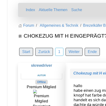
Index
Aktuelle Themen
Suche
Forum
Allgemeines & Technik
Brezelkäfer B
CHOKEZUG MIT H EINGEPRÄGT
Start
Zurück
1
Weiter
Ende
skrewdriver
Chokezug mit H e
AUTOR
Offline
hallo
Premium Mitglied
habe einen zug m
knopf hat farbe du
handelt es sich d
dachte da würde e