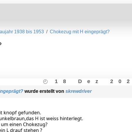
aujahr 1938 bis 1953
Chokezug mit H eingeprägt?
?
18 Dez 20
ingeprägt?
wurde erstellt von
skrewdriver
it knopf gefunden.
nkelbraun,das H ist weiss hinterlegt.
a um einen Chokezug?
in L drauf stehen ?