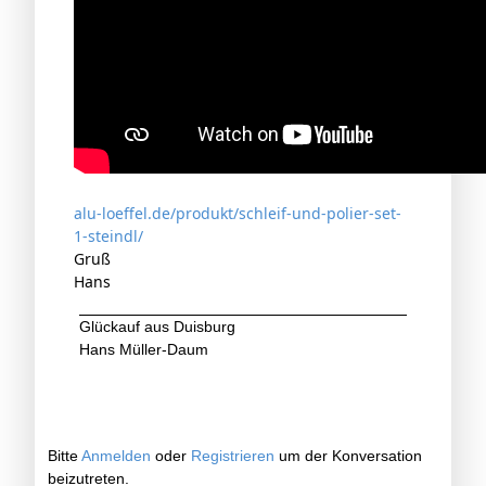
alu-loeffel.de/produkt/schleif-und-polier-set-
1-steindl/
Gruß
Hans
Glückauf aus Duisburg
Hans Müller-Daum
Bitte
Anmelden
oder
Registrieren
um der Konversation
beizutreten.