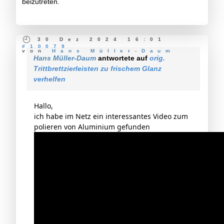
beizutreten.
30 Dez 2024 16:01
#10079
von
Hans Müller-Daum
Hans Müller-Daum
antwortete auf
orig.
Trittbrettzierleisten zu frischem Glanz
verhelfen
Hallo,
ich habe im Netz ein interessantes Video zum
polieren von Aluminium gefunden