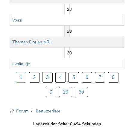
28
Vossi
29
Thomas Florian NRÜ
30
ovaliantje
1
2
3
4
5
6
7
8
9
10
39
Forum
Benutzerliste
Ladezeit der Seite: 0.494 Sekunden