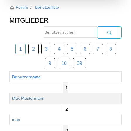
Forum
Benutzerliste
MITGLIEDER
1
2
3
4
5
6
7
8
9
10
39
Benutzername
1
Max Mustermann
2
max
3