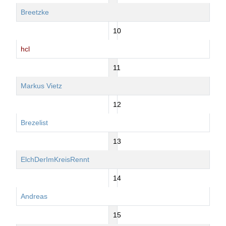
Breetzke
10
hcl
11
Markus Vietz
12
Brezelist
13
ElchDerImKreisRennt
14
Andreas
15