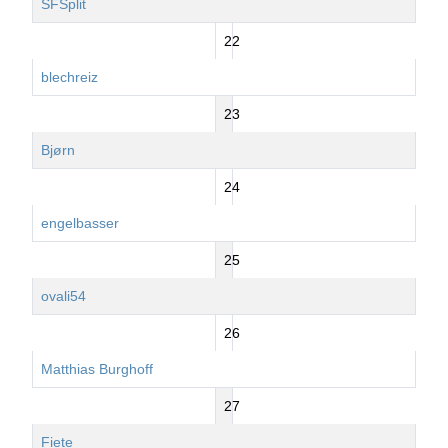
SFSplit
22
blechreiz
23
Bjørn
24
engelbasser
25
ovali54
26
Matthias Burghoff
27
Fiete