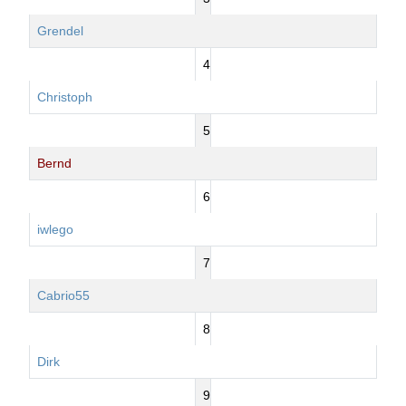
Grendel
4
Christoph
5
Bernd
6
iwlego
7
Cabrio55
8
Dirk
9